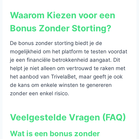
Waarom Kiezen voor een
Bonus Zonder Storting?
De bonus zonder storting biedt je de
mogelijkheid om het platform te testen voordat
je een financiële betrokkenheid aangaat. Dit
helpt je niet alleen om vertrouwd te raken met
het aanbod van TrivelaBet, maar geeft je ook
de kans om enkele winsten te genereren
zonder een enkel risico.
Veelgestelde Vragen (FAQ)
Wat is een bonus zonder