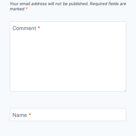
Your email address will not be published.
Required fields are
marked
*
Comment
*
Name
*