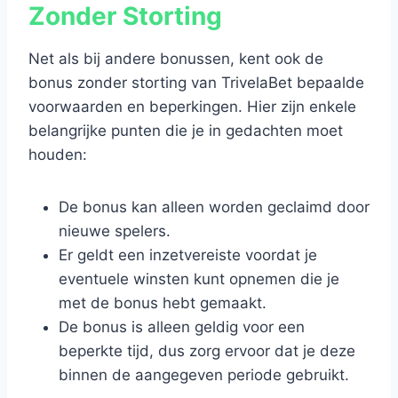
Zonder Storting
Net als bij andere bonussen, kent ook de
bonus zonder storting van TrivelaBet bepaalde
voorwaarden en beperkingen. Hier zijn enkele
belangrijke punten die je in gedachten moet
houden:
De bonus kan alleen worden geclaimd door
nieuwe spelers.
Er geldt een inzetvereiste voordat je
eventuele winsten kunt opnemen die je
met de bonus hebt gemaakt.
De bonus is alleen geldig voor een
beperkte tijd, dus zorg ervoor dat je deze
binnen de aangegeven periode gebruikt.