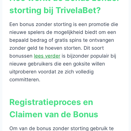
storting bij TrivelaBet?
Een bonus zonder storting is een promotie die
nieuwe spelers de mogelijkheid biedt om een
bepaald bedrag of gratis spins te ontvangen
zonder geld te hoeven storten. Dit soort
bonussen
lees verder
is bijzonder populair bij
nieuwe gebruikers die een goksite willen
uitproberen voordat ze zich volledig
committeren.
Registratieproces en
Claimen van de Bonus
Om van de bonus zonder storting gebruik te