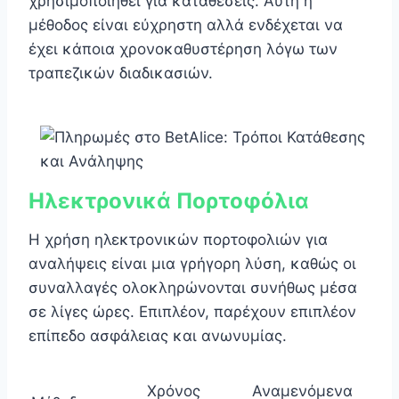
χρησιμοποιηθεί για καταθέσεις. Αυτή η
μέθοδος είναι εύχρηστη αλλά ενδέχεται να
έχει κάποια χρονοκαθυστέρηση λόγω των
τραπεζικών διαδικασιών.
Ηλεκτρονικά Πορτοφόλια
Η χρήση ηλεκτρονικών πορτοφολιών για
αναλήψεις είναι μια γρήγορη λύση, καθώς οι
συναλλαγές ολοκληρώνονται συνήθως μέσα
σε λίγες ώρες. Επιπλέον, παρέχουν επιπλέον
επίπεδο ασφάλειας και ανωνυμίας.
Χρόνος
Αναμενόμενα