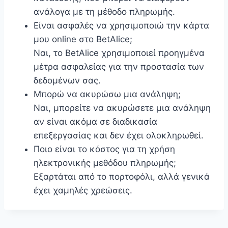
ανάλογα με τη μέθοδο πληρωμής.
Είναι ασφαλές να χρησιμοποιώ την κάρτα
μου online στο BetAlice;
Ναι, το BetAlice χρησιμοποιεί προηγμένα
μέτρα ασφαλείας για την προστασία των
δεδομένων σας.
Μπορώ να ακυρώσω μια ανάληψη;
Ναι, μπορείτε να ακυρώσετε μια ανάληψη
αν είναι ακόμα σε διαδικασία
επεξεργασίας και δεν έχει ολοκληρωθεί.
Ποιο είναι το κόστος για τη χρήση
ηλεκτρονικής μεθόδου πληρωμής;
Εξαρτάται από το πορτοφόλι, αλλά γενικά
έχει χαμηλές χρεώσεις.