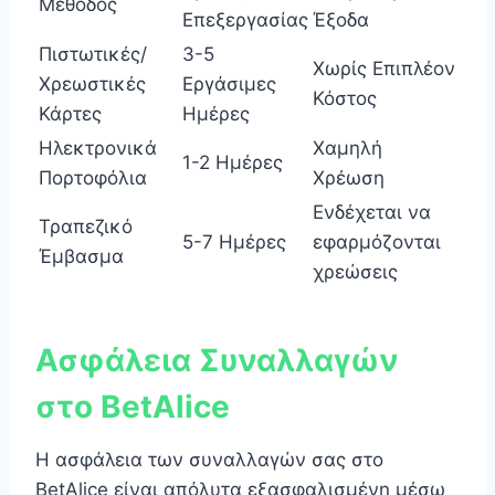
Μέθοδος
Επεξεργασίας
Έξοδα
Πιστωτικές/
3-5
Χωρίς Επιπλέον
Χρεωστικές
Εργάσιμες
Κόστος
Κάρτες
Ημέρες
Ηλεκτρονικά
Χαμηλή
1-2 Ημέρες
Πορτοφόλια
Χρέωση
Ενδέχεται να
Τραπεζικό
5-7 Ημέρες
εφαρμόζονται
Έμβασμα
χρεώσεις
Ασφάλεια Συναλλαγών
στο BetAlice
Η ασφάλεια των συναλλαγών σας στο
BetAlice είναι απόλυτα εξασφαλισμένη μέσω