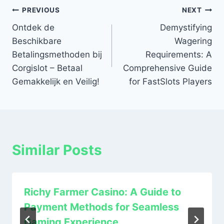
Post
PREVIOUS
NEXT
Ontdek de
Demystifying
navigation
Beschikbare
Wagering
Betalingsmethoden bij
Requirements: A
Corgislot – Betaal
Comprehensive Guide
Gemakkelijk en Veilig!
for FastSlots Players
Similar Posts
Richy Farmer Casino: A Guide to
Payment Methods for Seamless
Gaming Experience