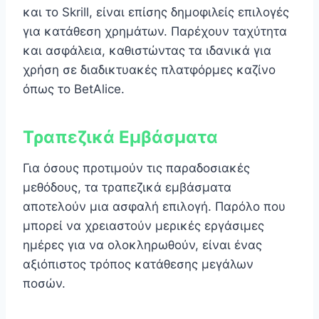
και το Skrill, είναι επίσης δημοφιλείς επιλογές
για κατάθεση χρημάτων. Παρέχουν ταχύτητα
και ασφάλεια, καθιστώντας τα ιδανικά για
χρήση σε διαδικτυακές πλατφόρμες καζίνο
όπως το BetAlice.
Τραπεζικά Εμβάσματα
Για όσους προτιμούν τις παραδοσιακές
μεθόδους, τα τραπεζικά εμβάσματα
αποτελούν μια ασφαλή επιλογή. Παρόλο που
μπορεί να χρειαστούν μερικές εργάσιμες
ημέρες για να ολοκληρωθούν, είναι ένας
αξιόπιστος τρόπος κατάθεσης μεγάλων
ποσών.